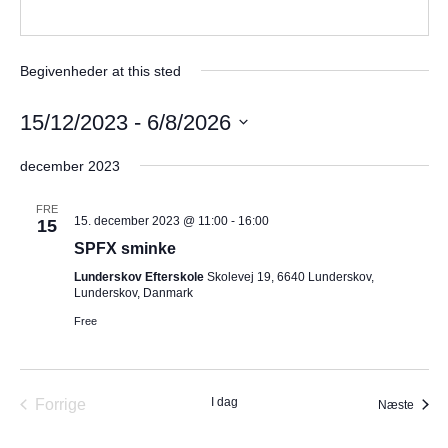
Begivenheder at this sted
15/12/2023
 - 
6/8/2026
Vælg
december 2023
dato.
FRE
15. december 2023 @ 11:00
-
16:00
15
SPFX sminke
Lunderskov Efterskole
Skolevej 19, 6640 Lunderskov,
Lunderskov, Danmark
Free
I dag
Forrige
Begiv
Næste
Begivenheder