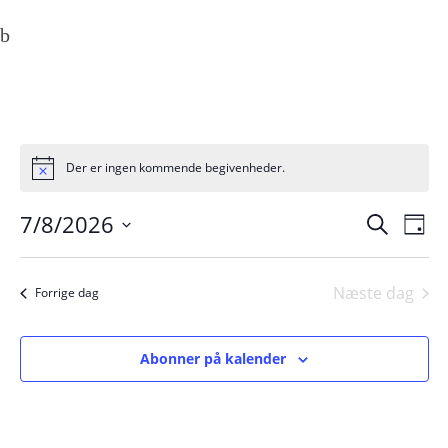
Der er ingen kommende begivenheder.
7/8/2026
Beg
Be
Søg
Dag
efter
Vælg
Vi
begivenhed
Sea
dato.
Na
Næste dag
Forrige dag
and
Abonner på kalender
Vie